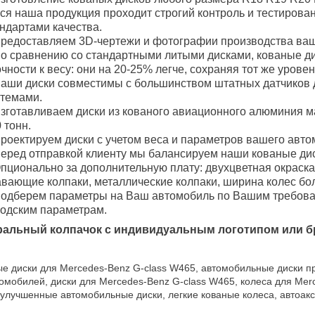
ся наша продукция проходит строгий контроль и тестирова
ндартами качества.
редоставляем 3D-чертежи и фотографии производства ваш
о сравнению со стандартными литыми дисками, кованые 
чности к весу: они на 20-25% легче, сохраняя тот же уровен
аши диски совместимы с большинством штатных датчиков 
стемами.
зготавливаем диски из кованого авиационного алюминия м
 тонн.
роектируем диски с учетом веса и параметров вашего авто
еред отправкой клиенту мы балансируем наши кованые дис
пционально за дополнительную плату: двухцветная окраска
вающие колпаки, металлические колпаки, ширина колес боле
одберем параметры на Ваш автомобиль по Вашим требован
водским параметрам.
ральный колпачок с индивидуальным логотипом или б
е диски для Mercedes-Benz G-class W465, автомобильные диски п
омобилей, диски для Mercedes-Benz G-class W465, колеса для Me
 улучшенные автомобильные диски, легкие кованые колеса, автоак