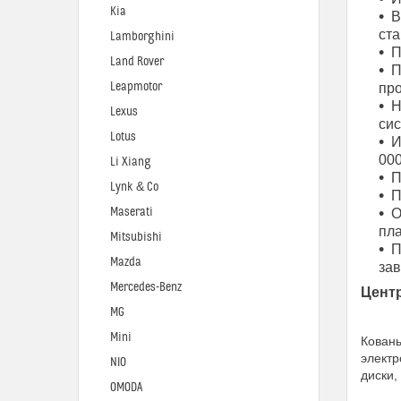
Kia
В
ста
Lamborghini
П
Land Rover
П
Leapmotor
про
Н
Lexus
си
Lotus
И
000
Li Xiang
П
Lynk & Co
П
Maserati
О
пла
Mitsubishi
П
Mazda
за
Mercedes-Benz
Цент
MG
Mini
Кованы
электр
NIO
диски,
OMODA