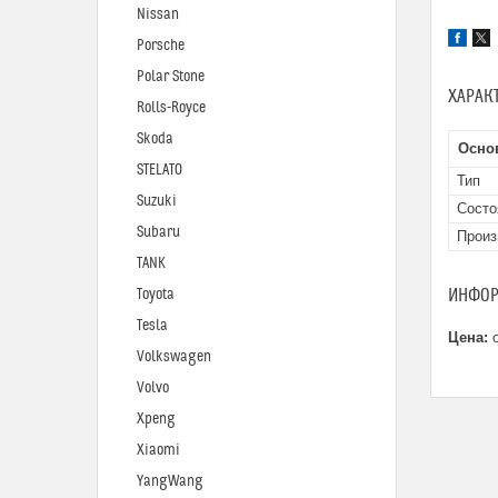
Nissan
Porsche
Polar Stone
ХАРАК
Rolls-Royce
Skoda
Осно
STELATO
Тип
Suzuki
Состо
Subaru
Произ
TANK
ИНФОР
Toyota
Tesla
Цена:
о
Volkswagen
Volvo
Xpeng
Xiaomi
YangWang