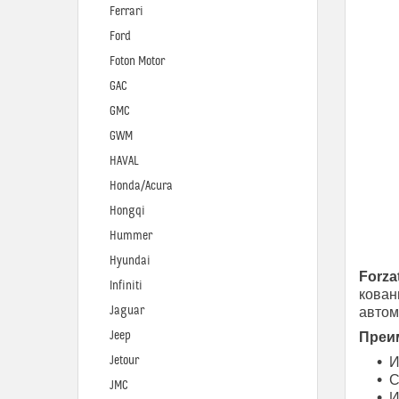
Ferrari
Ford
Foton Motor
GAC
GMC
GWM
HAVAL
Honda/Acura
Hongqi
Hummer
Hyundai
Forza
Infiniti
кован
Jaguar
автом
Jeep
Преим
Jetour
И
С
JMC
И