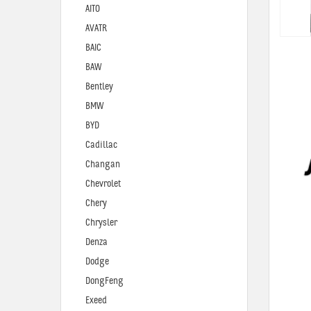
AITO
AVATR
BAIC
BAW
Bentley
BMW
BYD
Cadillac
Changan
Chevrolet
Chery
Chrysler
Denza
Dodge
DongFeng
Exeed