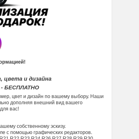
ормацией!
, цвета и дизайна
 - БЕСПЛАТНО
мер, цвет и дизайн по вашему выбору. Наши
еально дополняя внешний вид вашего
для вас!
вашему собственному эскизу.
ле с помощью графических редакторов.
R21
R22
R23
R24
R26
R27
R28
R29
R30