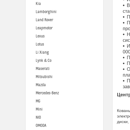
Kia
В
ста
Lamborghini
П
Land Rover
П
Leapmotor
про
Н
Lexus
си
Lotus
И
000
Li Xiang
П
Lynk & Co
П
Maserati
О
пла
Mitsubishi
П
Mazda
за
Mercedes-Benz
Цент
MG
Mini
Кованы
электр
NIO
диски,
OMODA