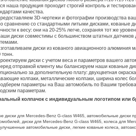
ся наша продукция проходит строгий контроль и тестирова
ндартами качества.
редоставляем 3D-чертежи и фотографии производства ваш
о сравнению со стандартными литыми дисками, кованые 
чности к весу: они на 20-25% легче, сохраняя тот же уровен
аши диски совместимы с большинством штатных датчиков 
стемами.
зготавливаем диски из кованого авиационного алюминия м
 тонн.
роектируем диски с учетом веса и параметров вашего авто
еред отправкой клиенту мы балансируем наши кованые дис
пционально за дополнительную плату: двухцветная окраска
вающие колпаки, металлические колпаки, ширина колес боле
одберем параметры на Ваш автомобиль по Вашим требован
водским параметрам.
ральный колпачок с индивидуальным логотипом или б
е диски для Mercedes-Benz G-class W465, автомобильные диски п
омобилей, диски для Mercedes-Benz G-class W465, колеса для Me
 улучшенные автомобильные диски, легкие кованые колеса, автоак