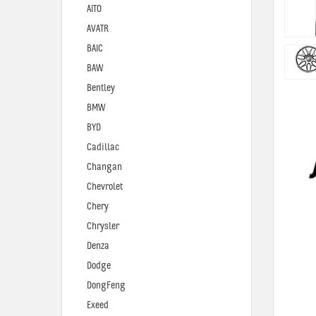
AITO
AVATR
BAIC
BAW
Bentley
BMW
BYD
Cadillac
Changan
Chevrolet
Chery
Chrysler
Denza
Dodge
DongFeng
Exeed