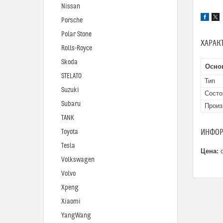
Nissan
Porsche
Polar Stone
ХАРАК
Rolls-Royce
Skoda
Осно
STELATO
Тип
Suzuki
Состо
Subaru
Произ
TANK
ИНФОР
Toyota
Tesla
Цена:
о
Volkswagen
Volvo
Xpeng
Xiaomi
YangWang