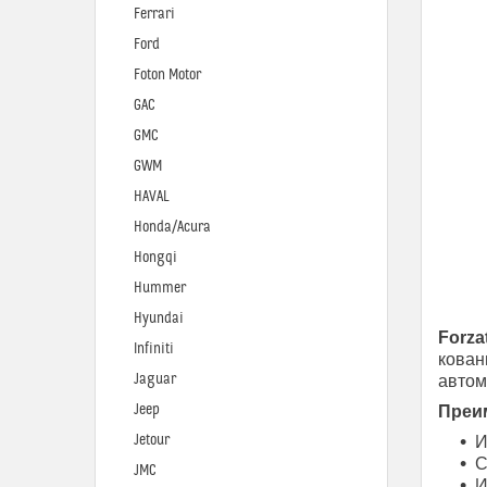
Ferrari
Ford
Foton Motor
GAC
GMC
GWM
HAVAL
Honda/Acura
Hongqi
Hummer
Hyundai
Forza
Infiniti
кован
Jaguar
автом
Jeep
Преим
Jetour
И
С
JMC
И