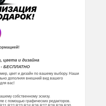
ормацией!
, цвета и дизайна
 - БЕСПЛАТНО
мер, цвет и дизайн по вашему выбору. Наши
еально дополняя внешний вид вашего
для вас!
вашему собственному эскизу.
ле с помощью графических редакторов.
R21
R22
R23
R24
R26
R27
R28
R29
R30