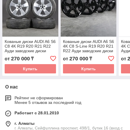
Кованые диски AUDI A6 S6
Кованые диски AUDI A6 S6
Кова
C8 4K R19 R20 R21 R22
4K C8 S-Line R19 R20 R21
4K C
Ауди заводские диски
R22 Ауди заводские диски
Ауди
колеса ковка диск
колеса ковка диск
коле
270 000
270 000
от
₸
от
₸
от
Купить
Купить
О нас
Рейтинг не сформирован
Менее 5 отзывов за последний год
Работает с 28.01.2010
г. Алматы
г. Алматы, Сейфуллина проспект, 498/1, бутик 16 (вход с