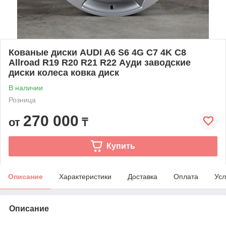
Кованые диски AUDI A6 S6 4G C7 4K C8
Allroad R19 R20 R21 R22 Ауди заводские
диски колеса ковка диск
В наличии
Розница
270 000
от
₸
Купить
Описание
Характеристики
Доставка
Оплата
Усл
Описание