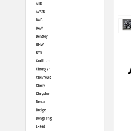
AITO
AVATR
BAIC
BAW
Bentley
BMW
BYD
Cadillac
Changan
Chevrolet
Chery
Chrysler
Denza
Dodge
DongFeng
Exeed