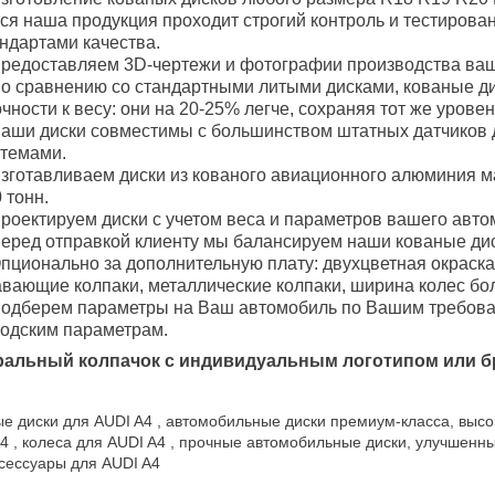
ся наша продукция проходит строгий контроль и тестирова
ндартами качества.
редоставляем 3D-чертежи и фотографии производства ваш
о сравнению со стандартными литыми дисками, кованые 
чности к весу: они на 20-25% легче, сохраняя тот же уровен
аши диски совместимы с большинством штатных датчиков 
стемами.
зготавливаем диски из кованого авиационного алюминия м
 тонн.
роектируем диски с учетом веса и параметров вашего авто
еред отправкой клиенту мы балансируем наши кованые дис
пционально за дополнительную плату: двухцветная окраска
вающие колпаки, металлические колпаки, ширина колес боле
одберем параметры на Ваш автомобиль по Вашим требован
водским параметрам.
ральный колпачок с индивидуальным логотипом или б
е диски для AUDI A4 , автомобильные диски премиум-класса, высо
4 , колеса для AUDI A4 , прочные автомобильные диски, улучшенн
сессуары для AUDI A4