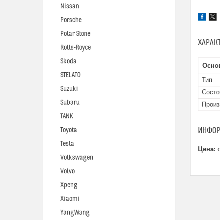
Nissan
Porsche
Polar Stone
ХАРАК
Rolls-Royce
Skoda
Осно
STELATO
Тип
Suzuki
Состо
Subaru
Произ
TANK
ИНФОР
Toyota
Tesla
Цена:
о
Volkswagen
Volvo
Xpeng
Xiaomi
YangWang