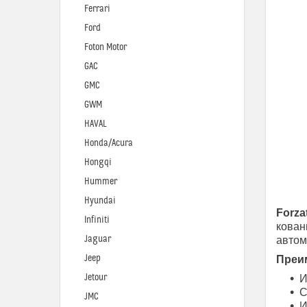
Ferrari
Ford
Foton Motor
GAC
GMC
GWM
HAVAL
Honda/Acura
Hongqi
Hummer
Hyundai
Forza
Infiniti
кован
Jaguar
автом
Jeep
Преим
Jetour
И
С
JMC
И