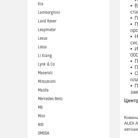
Kia
В
ста
Lamborghini
П
Land Rover
П
Leapmotor
про
Н
Lexus
си
Lotus
И
000
Li Xiang
П
Lynk & Co
П
Maserati
О
пла
Mitsubishi
П
Mazda
за
Mercedes-Benz
Цент
MG
Mini
Кованы
AUDI A
NIO
автоак
OMODA