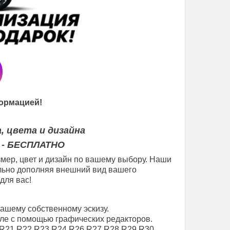
ормацией!
, цвета и дизайна
 - БЕСПЛАТНО
мер, цвет и дизайн по вашему выбору. Наши
еально дополняя внешний вид вашего
для вас!
вашему собственному эскизу.
ле с помощью графических редакторов.
R21
R22
R23
R24
R26
R27
R28
R29
R30