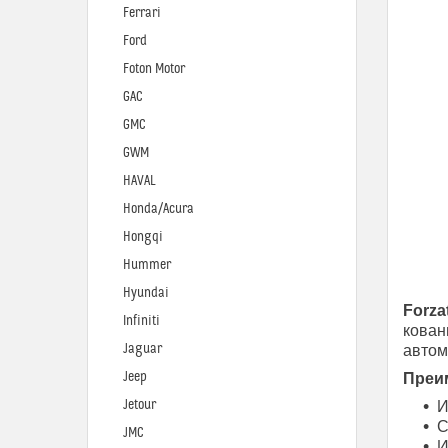
Ferrari
Ford
Foton Motor
GAC
GMC
GWM
HAVAL
Honda/Acura
Hongqi
Hummer
Hyundai
Forza
Infiniti
кован
Jaguar
автом
Jeep
Преим
Jetour
И
С
JMC
И