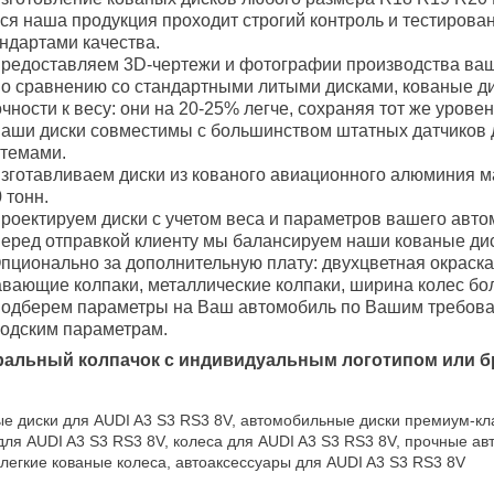
ся наша продукция проходит строгий контроль и тестирова
ндартами качества.
редоставляем 3D-чертежи и фотографии производства ваш
о сравнению со стандартными литыми дисками, кованые 
чности к весу: они на 20-25% легче, сохраняя тот же уровен
аши диски совместимы с большинством штатных датчиков 
стемами.
зготавливаем диски из кованого авиационного алюминия м
 тонн.
роектируем диски с учетом веса и параметров вашего авто
еред отправкой клиенту мы балансируем наши кованые дис
пционально за дополнительную плату: двухцветная окраска
вающие колпаки, металлические колпаки, ширина колес боле
одберем параметры на Ваш автомобиль по Вашим требован
водским параметрам.
ральный колпачок с индивидуальным логотипом или б
е диски для AUDI A3 S3 RS3 8V, автомобильные диски премиум-кл
для AUDI A3 S3 RS3 8V, колеса для AUDI A3 S3 RS3 8V, прочные 
 легкие кованые колеса, автоаксессуары для AUDI A3 S3 RS3 8V