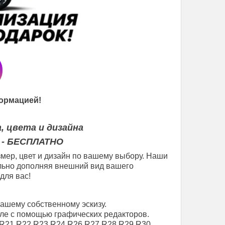
ормацией!
, цвета и дизайна
 - БЕСПЛАТНО
мер, цвет и дизайн по вашему выбору. Наши
еально дополняя внешний вид вашего
для вас!
вашему собственному эскизу.
ле с помощью графических редакторов.
R21
R22
R23
R24
R26
R27
R28
R29
R30