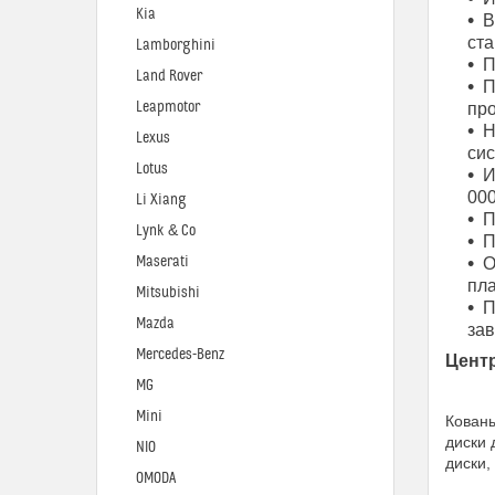
Kia
В
ста
Lamborghini
П
Land Rover
П
Leapmotor
про
Н
Lexus
си
Lotus
И
000
Li Xiang
П
Lynk & Co
П
Maserati
О
пла
Mitsubishi
П
Mazda
за
Mercedes-Benz
Цент
MG
Mini
Кованы
диски 
NIO
диски,
OMODA