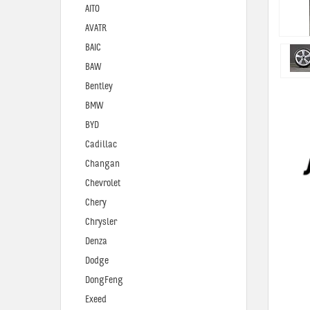
AITO
AVATR
BAIC
BAW
Bentley
BMW
BYD
Cadillac
Changan
Chevrolet
Chery
Chrysler
Denza
Dodge
DongFeng
Exeed