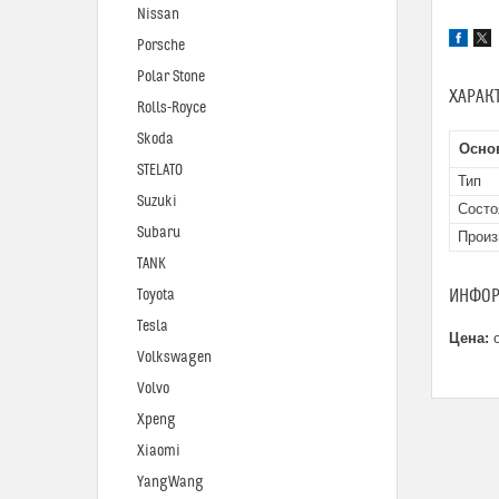
Nissan
Porsche
Polar Stone
ХАРАК
Rolls-Royce
Skoda
Осно
STELATO
Тип
Suzuki
Состо
Subaru
Произ
TANK
ИНФОР
Toyota
Tesla
Цена:
о
Volkswagen
Volvo
Xpeng
Xiaomi
YangWang