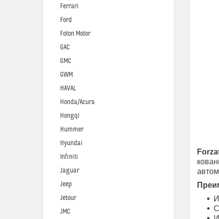
Ferrari
Ford
Foton Motor
GAC
GMC
GWM
HAVAL
Honda/Acura
Hongqi
Hummer
Hyundai
Forza
Infiniti
кован
Jaguar
автом
Jeep
Преим
Jetour
И
С
JMC
И