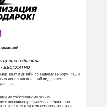
ормацией!
, цвета и дизайна
 - БЕСПЛАТНО
мер, цвет и дизайн по вашему выбору. Наши
еально дополняя внешний вид вашего
для вас!
вашему собственному эскизу.
ле с помощью графических редакторов.
R21
R22
R23
R24
R26
R27
R28
R29
R30