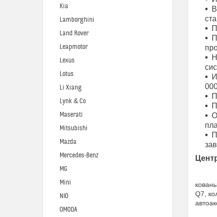
Kia
В
ста
Lamborghini
П
Land Rover
П
Leapmotor
про
Н
Lexus
си
Lotus
И
000
Li Xiang
П
Lynk & Co
П
Maserati
О
пла
Mitsubishi
П
Mazda
за
Mercedes-Benz
Цент
MG
Mini
кованы
Q7, ко
NIO
автоак
OMODA