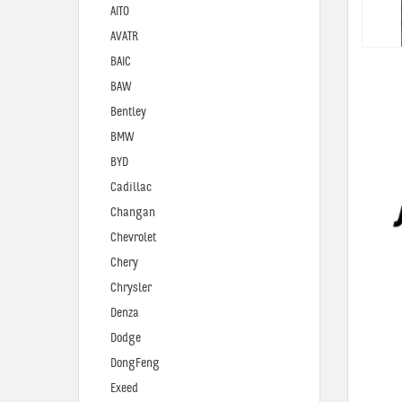
AITO
AVATR
BAIC
BAW
Bentley
BMW
BYD
Cadillac
Changan
Chevrolet
Chery
Chrysler
Denza
Dodge
DongFeng
Exeed