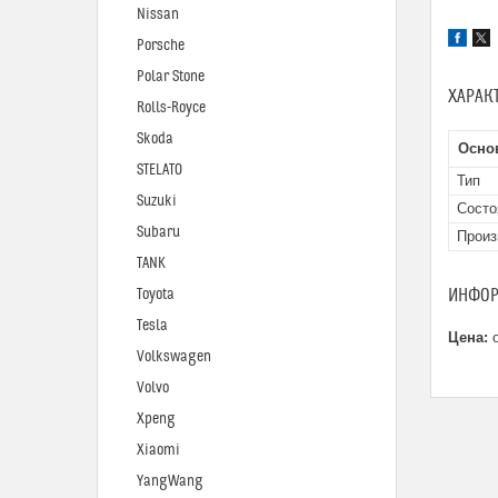
Nissan
Porsche
Polar Stone
ХАРАК
Rolls-Royce
Skoda
Осно
STELATO
Тип
Suzuki
Состо
Subaru
Произ
TANK
ИНФОР
Toyota
Tesla
Цена:
о
Volkswagen
Volvo
Xpeng
Xiaomi
YangWang