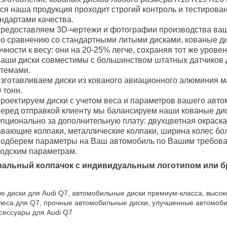
ся наша продукция проходит строгий контроль и тестирова
ндартами качества.
редоставляем 3D-чертежи и фотографии производства ваш
о сравнению со стандартными литыми дисками, кованые 
чности к весу: они на 20-25% легче, сохраняя тот же уровен
аши диски совместимы с большинством штатных датчиков 
стемами.
зготавливаем диски из кованого авиационного алюминия м
 тонн.
роектируем диски с учетом веса и параметров вашего авто
еред отправкой клиенту мы балансируем наши кованые дис
пционально за дополнительную плату: двухцветная окраска
вающие колпаки, металлические колпаки, ширина колес боле
одберем параметры на Ваш автомобиль по Вашим требован
водским параметрам.
ральный колпачок с индивидуальным логотипом или б
е диски для Audi Q7, автомобильные диски премиум-класса, высок
леса для Q7, прочные автомобильные диски, улучшенные автомобил
сессуары для Audi Q7