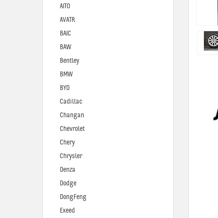
AITO
AVATR
BAIC
BAW
Bentley
BMW
BYD
Cadillac
Changan
Chevrolet
Chery
Chrysler
Denza
Dodge
DongFeng
Exeed