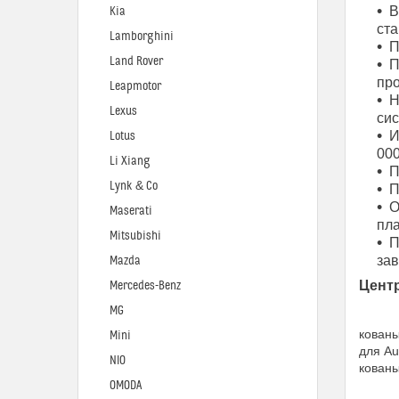
В
Kia
ста
Lamborghini
П
Land Rover
П
про
Leapmotor
Н
Lexus
си
И
Lotus
000
Li Xiang
П
Lynk & Co
П
О
Maserati
пла
Mitsubishi
П
за
Mazda
Цент
Mercedes-Benz
MG
кованы
Mini
для Au
NIO
кованы
OMODA