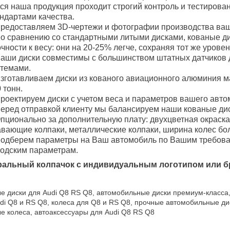
ся наша продукция проходит строгий контроль и тестирова
ндартами качества.
редоставляем 3D-чертежи и фотографии производства ваш
о сравнению со стандартными литыми дисками, кованые 
чности к весу: они на 20-25% легче, сохраняя тот же уровен
аши диски совместимы с большинством штатных датчиков 
стемами.
зготавливаем диски из кованого авиационного алюминия м
 тонн.
роектируем диски с учетом веса и параметров вашего авто
еред отправкой клиенту мы балансируем наши кованые дис
пционально за дополнительную плату: двухцветная окраска
вающие колпаки, металлические колпаки, ширина колес боле
одберем параметры на Ваш автомобиль по Вашим требован
водским параметрам.
ральный колпачок с индивидуальным логотипом или б
е диски для Audi Q8 RS Q8, автомобильные диски премиум-класса
di Q8 и RS Q8, колеса для Q8 и RS Q8, прочные автомобильные ди
е колеса, автоаксессуары для Audi Q8 RS Q8