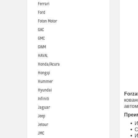
Ferrari
Ford
Foton Motor
GAC
GMC
GWM
HAVAL
Honda/Acura
Hongqi
Hummer
Hyundai
Forza
Infiniti
кован
автом
Jaguar
Преим
Jeep
И
Jetour
С
JMC
И