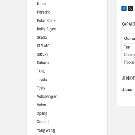
Nissan
Porsche
Polar Stone
ХАРАК
Rolls-Royce
Skoda
Осно
STELATO
Тип
Suzuki
Состо
Произ
Subaru
TANK
ИНФОР
Toyota
Tesla
Цена:
о
Volkswagen
Volvo
Xpeng
Xiaomi
YangWang