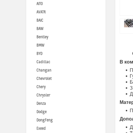
AITO
AVATR
BAIC
BAW
Bentley
BMW
BYD
В ком
Cadillac
П
Changan
Г
Chevrolet
Б
Chery
З
Д
Chrysler
Мате
Denza
П
Dodge
Допо
DongFeng
Д
Exeed