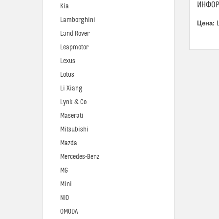
ИНФОР
Kia
Lamborghini
Цена:
Ц
Land Rover
Leapmotor
Lexus
Lotus
Li Xiang
Lynk & Co
Maserati
Mitsubishi
Mazda
Mercedes-Benz
MG
Mini
NIO
OMODA