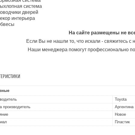
ормозная система
ыхлопная система
оводчики дверей
екор интерьера
бвесы
На сайте размещены не вс
Если Вы не нашли то, что искали - свяжитесь с
Наши менеджера помогут профессионально по
ТЕРИСТИКИ
вные
водитель
Toyota
а производитель
Аргентина
яние
Новое
риал
Пластик