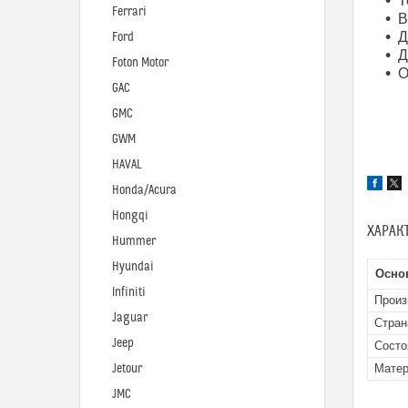
Т
Ferrari
В
Д
Ford
Д
Foton Motor
О
GAC
GMC
GWM
HAVAL
Honda/Acura
Hongqi
ХАРАК
Hummer
Hyundai
Осно
Infiniti
Произ
Jaguar
Стран
Jeep
Состо
Jetour
Мате
JMC