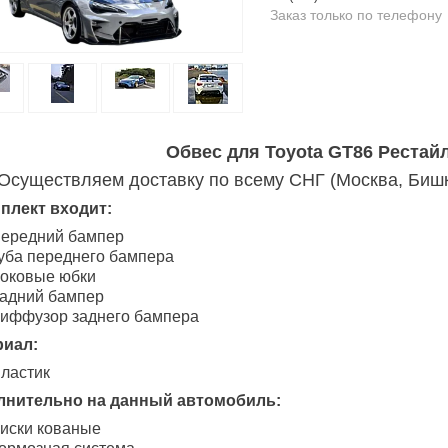
Заказ только по телефону
Обвес для Toyota GT86 Рестайл
Осуществляем доставку по всему СНГ (Москва, Бишке
плект входит:
ередний бампер
уба переднего бампера
оковые юбки
адний бампер
иффузор заднего бампера
риал:
ластик
лнительно на данный автомобиль:
иски кованые