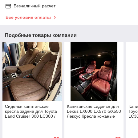
Безналичный расчет
Все условия оплаты
Подобные товары компании
Сиденья капитанские
Капитанские сиденья для
Капи
кресла задние для Toyota
Lexus LX600 LX570 GX550
Toyo
Land Cruiser 300 LC300 /
Лексус Кресла кожаные
LC30
Lexus LX600 Тойота
сиденье задние VIP
Тойо
Лексус кожаные белые
кожа
кресла сиденье
VIP