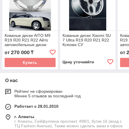
Кованые диски AITO M9
Кованые диски Xiaomi SU
Кова
R19 R20 R21 R22 Айто
7 Ultra R19 R20 R21 R22
R19 
автомобильные диски
Ксяоми СУ
авто
колес ковка диск
автомобильные диски
коле
270 000
от
₸
от
колеса ковка диск
Цену уточняйте
Купить
О нас
Рейтинг не сформирован
Менее 5 отзывов за последний год
Работает с 28.01.2010
г. Алматы
г. Алматы, Сейфуллина проспект, 498/1, бутик 16 (вход с
ТЦ Fashion Avenue), Также можно сделать заказ в офисе