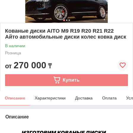
Кованые диски AITO M9 R19 R20 R21 R22
Айто автомобильные диски колес ковка диск
В наличии
Розница
270 000
от
₸
Купить
Описание
Характеристики
Доставка
Оплата
Усл
Описание