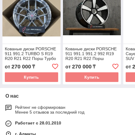
Кованые диски PORSCHE
Кованые диски PORSCHE
Кова
911 991.2 TURBO S R19
911 991.1 991.2 992 R19
Cay
R20 R21 R22 Порш Турбо
R20 R21 R22 Порш
SUV
С автомобильные диски
автомобильные диски
Порш
270 000
270 000
от
₸
от
₸
от
колеса ковка диск
колеса ковка диск
авто
коле
Купить
Купить
О нас
Рейтинг не сформирован
Менее 5 отзывов за последний год
Работает с 28.01.2010
г. Алматы