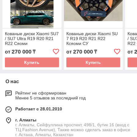
Кованые диски Xiaomi SU7
Кованые диски Xiaomi SU
Кова
/ SU7 Ultra R19 R20 R21
7 R19 R20 R21 R22
/ SU
R22 Сяоми
Ксяоми СУ
R22
автомобильные диски
автомобильные диски
авто
270 000
270 000
от
₸
от
₸
от
колеса ковка диск
колеса ковка диск
коле
Купить
Купить
О нас
Рейтинг не сформирован
Менее 5 отзывов за последний год
Работает с 28.01.2010
г. Алматы
г. Алматы, Сейфуллина проспект, 498/1, бутик 16 (вход с
ТЦ Fashion Avenue), Также можно сделать заказ в офисе
г. Астана, Алматы, Казахстан