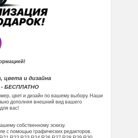
ормацией!
, цвета и дизайна
 - БЕСПЛАТНО
мер, цвет и дизайн по вашему выбору. Наши
еально дополняя внешний вид вашего
для вас!
вашему собственному эскизу.
ле с помощью графических редакторов.
R21
R22
R23
R24
R26
R27
R28
R29
R30