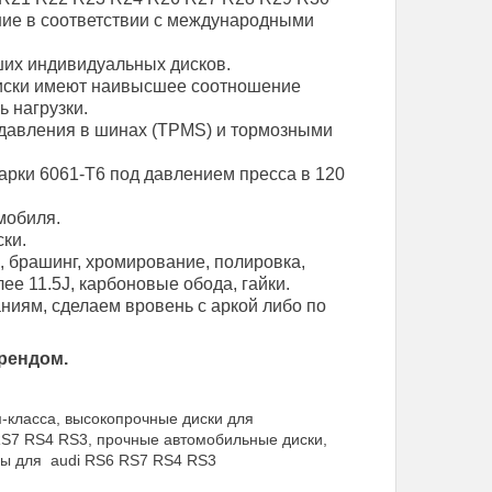
ние в соответствии с международными
их индивидуальных дисков.
диски имеют наивысшее соотношение
ь нагрузки.
давления в шинах (TPMS) и тормозными
арки 6061-T6 под давлением пресса в 120
мобиля.
ки.
, брашинг, хромирование, полировка,
е 11.5J, карбоновые обода, гайки.
иям, сделаем вровень с аркой либо по
рендом.
-класса, высокопрочные диски для
 RS7 RS4 RS3, прочные автомобильные диски,
ры для audi RS6 RS7 RS4 RS3