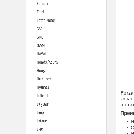
Ferrari
Ford
Foton Motor
GAC
GMC
GWM
HAVAL
Honda/Acura
Hongqi
Hummer
Hyundai
Forza
Infiniti
кован
Jaguar
автом
Jeep
Преим
Jetour
И
С
JMC
И