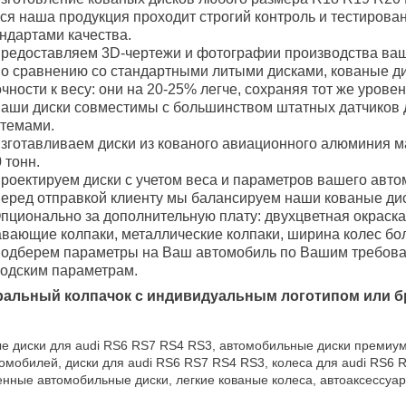
ся наша продукция проходит строгий контроль и тестирова
ндартами качества.
редоставляем 3D-чертежи и фотографии производства ваш
о сравнению со стандартными литыми дисками, кованые 
чности к весу: они на 20-25% легче, сохраняя тот же уровен
аши диски совместимы с большинством штатных датчиков 
стемами.
зготавливаем диски из кованого авиационного алюминия м
 тонн.
роектируем диски с учетом веса и параметров вашего авто
еред отправкой клиенту мы балансируем наши кованые дис
пционально за дополнительную плату: двухцветная окраска
вающие колпаки, металлические колпаки, ширина колес боле
одберем параметры на Ваш автомобиль по Вашим требован
водским параметрам.
ральный колпачок с индивидуальным логотипом или б
е диски для audi RS6 RS7 RS4 RS3, автомобильные диски премиум
омобилей, диски для audi RS6 RS7 RS4 RS3, колеса для audi RS6
нные автомобильные диски, легкие кованые колеса, автоаксессуа