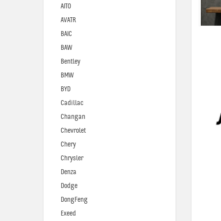
AITO
AVATR
BAIC
BAW
Bentley
BMW
BYD
Cadillac
Changan
Chevrolet
Chery
Chrysler
Denza
Dodge
DongFeng
Exeed