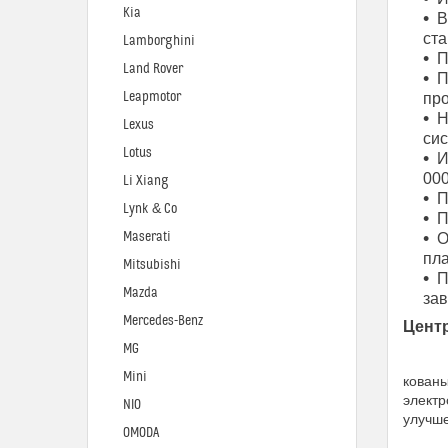
Kia
В
ста
Lamborghini
П
Land Rover
П
Leapmotor
про
Н
Lexus
си
Lotus
И
000
Li Xiang
П
Lynk & Co
П
Maserati
О
пла
Mitsubishi
П
Mazda
за
Mercedes-Benz
Цент
MG
Mini
кованы
электр
NIO
улучше
OMODA