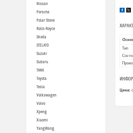
Nissan
Porsche
Polar Stone
ХАРАК
Rolls-Royce
Skoda
Осно
STELATO
Тип
Suzuki
Состо
Subaru
Произ
TANK
ИНФОР
Toyota
Tesla
Цена:
о
Volkswagen
Volvo
Xpeng
Xiaomi
YangWang