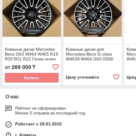
Кованые диски Mercedes
Кованые диски для
Кова
Benz G63 W464 W465 R19
Mercedes-Benz G-class
Merc
R20 R21 R22 Гелик гелен
W463A W464 G63 G500
W46
гелентваген
G550 R19 R20 R21 R22
G55
269 000
от
₸
автомобильные диски
Гелик гелен
Гели
колеса ковка диск
автомобильные диски
авто
Цену уточняйте
Цен
Купить
колеса ковка диск
коле
О нас
Рейтинг не сформирован
Менее 5 отзывов за последний год
Работает с 28.01.2010
г. Алматы