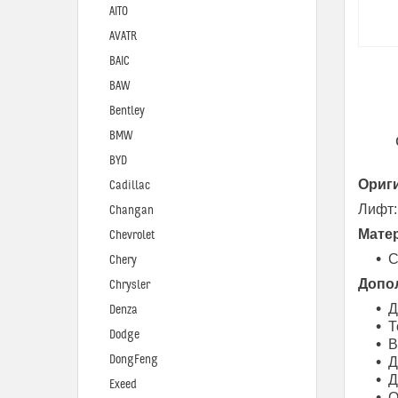
AITO
AVATR
BAIC
BAW
Bentley
BMW
BYD
Ориг
Cadillac
Лифт:
Changan
Мате
Chevrolet
С
Chery
Допо
Chrysler
Д
Denza
Т
Dodge
В
DongFeng
Д
Д
Exeed
О