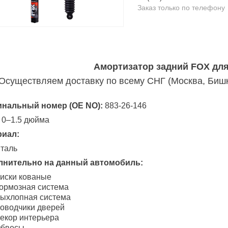
Заказ только по телефону
Амортизатор задний FOX для
Осуществляем доставку по всему СНГ (Москва, Бишке
инальный номер (OE NO):
883-26-146
 0–1.5 дюйма
риал:
таль
лнительно на данный автомобиль:
иски кованые
ормозная система
ыхлопная система
оводчики дверей
екор интерьера
бвесы