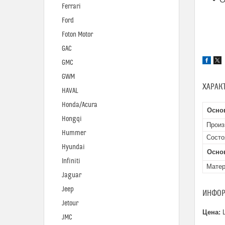
Ferrari
Ford
Foton Motor
GAC
GMC
GWM
ХАРАК
HAVAL
Honda/Acura
Осно
Hongqi
Произ
Hummer
Состо
Hyundai
Осно
Infiniti
Мате
Jaguar
Jeep
ИНФОР
Jetour
Цена:
Ц
JMC