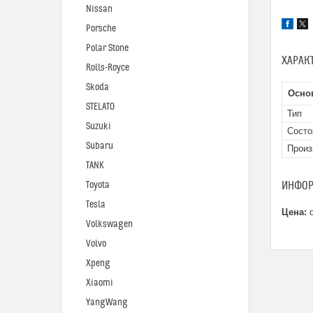
Nissan
Porsche
Polar Stone
ХАРАК
Rolls-Royce
Skoda
Осно
STELATO
Тип
Suzuki
Состо
Subaru
Произ
TANK
ИНФОР
Toyota
Tesla
Цена:
о
Volkswagen
Volvo
Xpeng
Xiaomi
YangWang