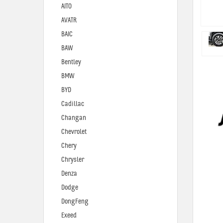
AITO
AVATR
BAIC
BAW
Bentley
BMW
BYD
Cadillac
Changan
Chevrolet
Chery
Chrysler
Denza
Dodge
DongFeng
Exeed