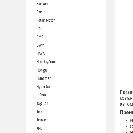
Ferrari
Ford
Foton Motor
GAC
GMC
GWM
HAVAL
Honda/Acura
Hongqi
Hummer
Hyundai
Forza
Infiniti
кован
Jaguar
автом
Jeep
Преим
Jetour
И
С
JMC
И