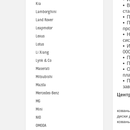
Kia
В
ста
Lamborghini
П
Land Rover
П
Leapmotor
про
Н
Lexus
си
Lotus
И
000
Li Xiang
П
Lynk & Co
П
Maserati
О
пла
Mitsubishi
П
Mazda
за
Mercedes-Benz
Цент
MG
Mini
кованы
диски 
NIO
кованы
OMODA