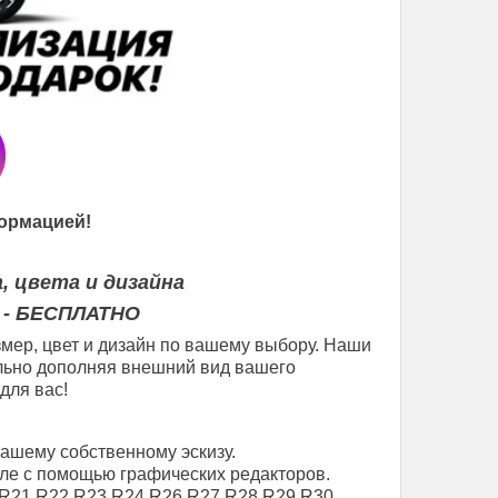
ормацией!
, цвета и дизайна
 - БЕСПЛАТНО
мер, цвет и дизайн по вашему выбору. Наши
еально дополняя внешний вид вашего
для вас!
вашему собственному эскизу.
ле с помощью графических редакторов.
R21
R22
R23
R24
R26
R27
R28
R29
R30