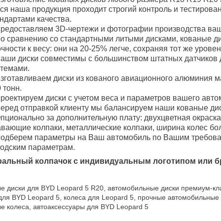
ся наша продукция проходит строгий контроль и тестирова
ндартами качества.
редоставляем 3D-чертежи и фотографии производства ваш
о сравнению со стандартными литыми дисками, кованые 
чности к весу: они на 20-25% легче, сохраняя тот же уровен
аши диски совместимы с большинством штатных датчиков 
стемами.
зготавливаем диски из кованого авиационного алюминия м
 тонн.
роектируем диски с учетом веса и параметров вашего авто
еред отправкой клиенту мы балансируем наши кованые дис
пционально за дополнительную плату: двухцветная окраска
вающие колпаки, металлические колпаки, ширина колес боле
одберем параметры на Ваш автомобиль по Вашим требован
водским параметрам.
ральный колпачок с индивидуальным логотипом или б
е диски для BYD Leopard 5 R20, автомобильные диски премиум-кл
для BYD Leopard 5, колеса для Leopard 5, прочные автомобильные
е колеса, автоаксессуары для BYD Leopard 5