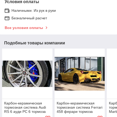
Условия оплаты
Наличными. Из рук в руки
Безналичный расчет
Все условия оплаты
Подобные товары компании
Карбон-керамическая
Карбон-керамическая
Карб
тормозная система Audi
тормозная система Ferrari
торм
RS 6 ауди РС 6 тормоза
458 ферари тормоза
Mart
тормозные диски колодки
тормозные диски колодки
март