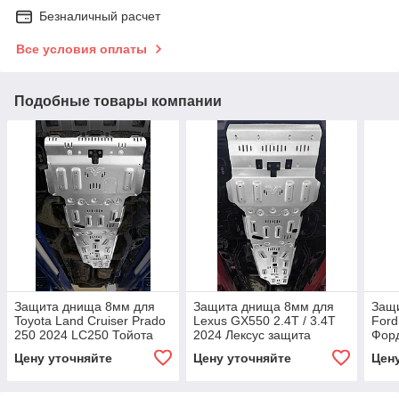
Безналичный расчет
Все условия оплаты
Подобные товары компании
Защита днища 8мм для
Защита днища 8мм для
Защ
Toyota Land Cruiser Prado
Lexus GX550 2.4T / 3.4T
Ford
250 2024 LC250 Тойота
2024 Лексус защита
Форд
Прадо Крузак защита
картера кпп двигателя
карт
Цену уточняйте
Цену уточняйте
Цен
картера кпп двигателя
бака
бака