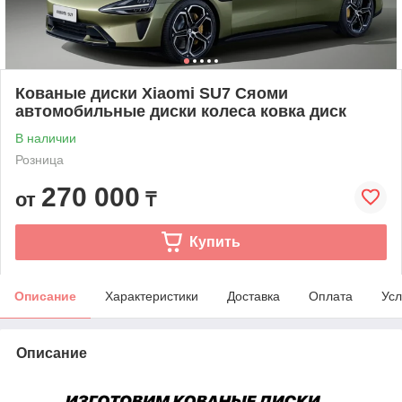
Кованые диски Xiaomi SU7 Сяоми
автомобильные диски колеса ковка диск
В наличии
Розница
270 000
от
₸
Купить
Описание
Характеристики
Доставка
Оплата
Усл
Описание