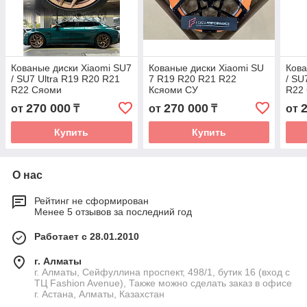
Кованые диски Xiaomi SU7
Кованые диски Xiaomi SU
Кова
/ SU7 Ultra R19 R20 R21
7 R19 R20 R21 R22
/ SU
R22 Сяоми
Ксяоми СУ
R22
автомобильные диски
автомобильные диски
авто
270 000
270 000
от
₸
от
₸
от
колеса ковка диск
колеса ковка диск
коле
Купить
Купить
О нас
Рейтинг не сформирован
Менее 5 отзывов за последний год
Работает с 28.01.2010
г. Алматы
г. Алматы, Сейфуллина проспект, 498/1, бутик 16 (вход с
ТЦ Fashion Avenue), Также можно сделать заказ в офисе
г. Астана, Алматы, Казахстан