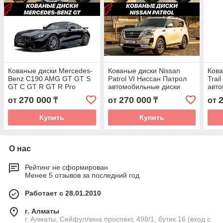
Кованые диски Mercedes-
Кованые диски Nissan
Кова
Benz C190 AMG GT GT S
Patrol VI Ниссан Патрол
Trai
GT C GT R GT R Pro
автомобильные диски
авто
автомобильные диски
колеса ковка диск
коле
270 000
270 000
от
₸
от
₸
от
колеса ковка диск
Купить
Купить
О нас
Рейтинг не сформирован
Менее 5 отзывов за последний год
Работает с 28.01.2010
г. Алматы
г. Алматы, Сейфуллина проспект, 498/1, бутик 16 (вход с