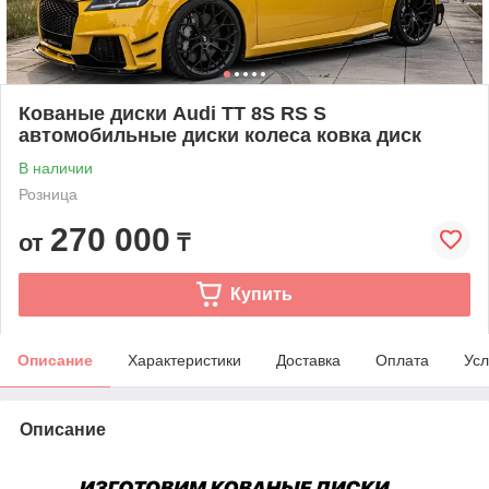
Кованые диски Audi TT 8S RS S
автомобильные диски колеса ковка диск
В наличии
Розница
270 000
от
₸
Купить
Описание
Характеристики
Доставка
Оплата
Усл
Описание