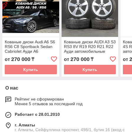
Кованые диски Audi A6 S6
Кованые диски AUDI A3 S3
Кова
RS6 C8 Sportback Sedan
RS3 8V R19 R20 R21 R22
4S R
Cabriolet Ауди А6
Ауди автомобильные
авто
автомобильные диски
диски колеса ковка диск
коле
270 000
270 000
от
₸
от
₸
от
колеса ковка диск
Купить
Купить
О нас
Рейтинг не сформирован
Менее 5 отзывов за последний год
Работает с 28.01.2010
г. Алматы
г. Алматы, Сейфуллина проспект, 498/1, бутик 16 (вход с