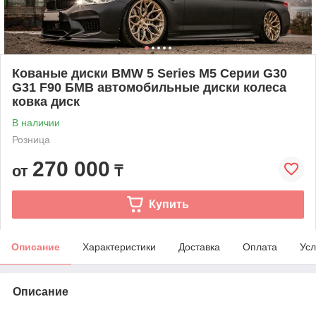
Кованые диски BMW 5 Series M5 Серии G30
G31 F90 БМВ автомобильные диски колеса
ковка диск
В наличии
Розница
270 000
от
₸
Купить
Описание
Характеристики
Доставка
Оплата
Усл
Описание