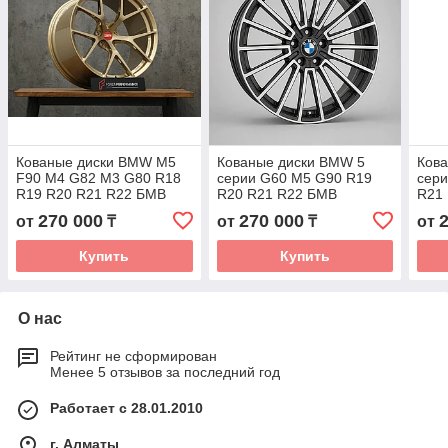
Кованые диски BMW M5
Кованые диски BMW 5
Ков
F90 M4 G82 M3 G80 R18
серии G60 M5 G90 R19
сери
R19 R20 R21 R22 БМВ
R20 R21 R22 БМВ
R21
автомобильные диски
автомобильные диски
авто
270 000
270 000
от
₸
от
₸
от
колеса ковка диск
колеса ковка диск
коле
Купить
Купить
О нас
Рейтинг не сформирован
Менее 5 отзывов за последний год
Работает с 28.01.2010
г. Алматы