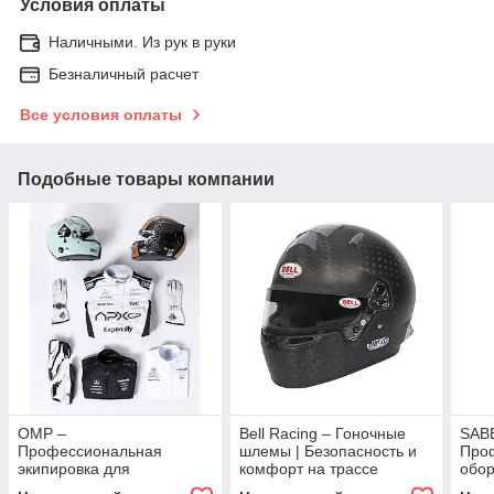
Условия оплаты
Наличными. Из рук в руки
Безналичный расчет
Все условия оплаты
Подобные товары компании
OMP –
Bell Racing – Гоночные
SAB
Профессиональная
шлемы | Безопасность и
Про
экипировка для
комфорт на трассе
обор
автоспорта | Шлемы,
авто