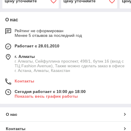
Цену уточняйте
Цену уточняйте
Цен
гоночные костюмы,
безо
сиденья, и аксессуары
сиде
аксе
О нас
Рейтинг не сформирован
Менее 5 отзывов за последний год
Работает с 28.01.2010
г. Алматы
г. Алматы, Сейфуллина проспект, 498/1, бутик 16 (вход с
ТЦ Fashion Avenue), Также можно сделать заказ в офисе
г. Астана, Алматы, Казахстан
Контакты
Сегодня работает с 10:00 до 18:00
Показать весь график работы
О нас
Контакты