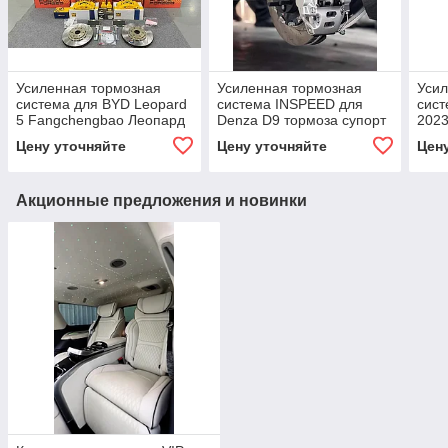
Усиленная тормозная
Усиленная тормозная
Усил
система для BYD Leopard
система INSPEED для
сист
5 Fangchengbao Леопард
Denza D9 тормоза супорт
2023
Тормоза Суппорт
тормозной диск колодки
торм
Цену уточняйте
Цену уточняйте
Цен
Тормозные диски Колодки
шланги
супп
Акционные предложения и новинки