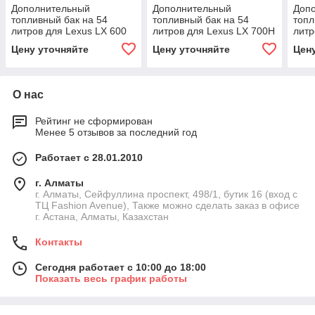
Дополнительный
Дополнительный
Доп
топливный бак на 54
топливный бак на 54
топл
литров для Lexus LX 600
литров для Lexus LX 700H
литр
(J300) 3.5TT бензин
(J300) 3.5TT гибрид 2024+
4.6 
Цену уточняйте
Цену уточняйте
Цен
2024+ Лексус
Лексус
осно
О нас
Рейтинг не сформирован
Менее 5 отзывов за последний год
Работает с 28.01.2010
г. Алматы
г. Алматы, Сейфуллина проспект, 498/1, бутик 16 (вход с
ТЦ Fashion Avenue), Также можно сделать заказ в офисе
г. Астана, Алматы, Казахстан
Контакты
Сегодня работает с 10:00 до 18:00
Показать весь график работы