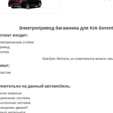
Электропривод багажника для KIA Sorent
плект входит:
лектрические стойки
ривод
нопка
Каждую деталь из комплекта можно пр
риал:
ластик
лнительно на данный автомобиль:
иски кованые
ормозная система
ыхлопная система
оводчики дверей
екор интерьера