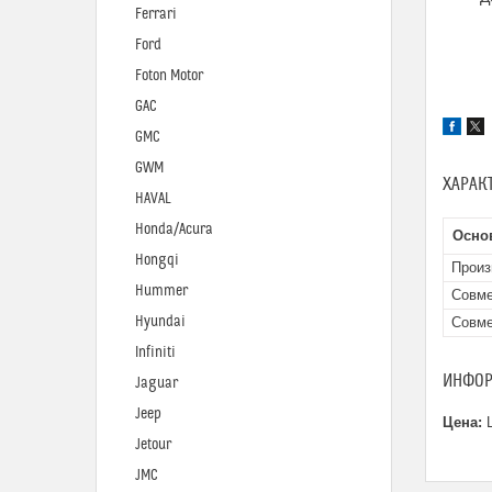
Ferrari
Ford
Foton Motor
GAC
GMC
GWM
ХАРАК
HAVAL
Honda/Acura
Осно
Hongqi
Произ
Hummer
Совме
Hyundai
Совме
Infiniti
ИНФОР
Jaguar
Jeep
Цена:
Ц
Jetour
JMC