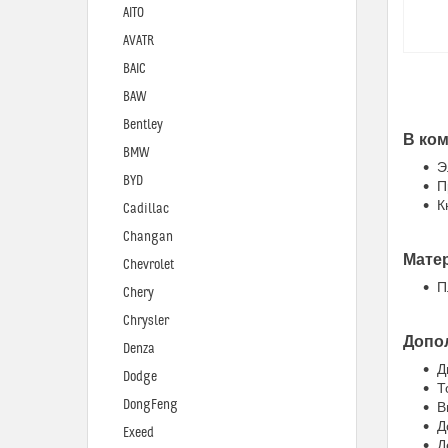
AITO
AVATR
BAIC
BAW
Bentley
В ком
BMW
Э
BYD
П
К
Cadillac
Changan
Мате
Chevrolet
П
Chery
Chrysler
Допо
Denza
Д
Dodge
Т
DongFeng
В
Д
Exeed
Д