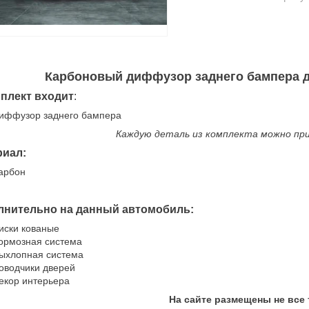
Карбоновый диффузор заднего бампера для
плект входит
:
иффузор заднего бампера
Каждую деталь из комплекта можно пр
риал:
арбон
лнительно на данный автомобиль:
иски кованые
ормозная система
ыхлопная система
оводчики дверей
екор интерьера
На сайте размещены не все