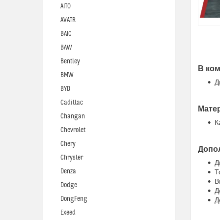
AITO
AVATR
BAIC
BAW
Bentley
В ком
BMW
Д
BYD
Cadillac
Мате
Changan
К
Chevrolet
Chery
Допо
Chrysler
Д
Denza
Т
В
Dodge
Д
DongFeng
Д
Exeed