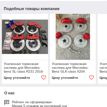
Подобные товары компании
Усиленная тормозная
Усиленная тормозная
Усил
система для Mercedes-
система для Mercedes-
сист
benz SL-class R231 2016-
Benz GLK-class X204
Benz
2020
2012-2015
S20
Цену уточняйте
Цену уточняйте
Цен
C300
тор
О нас
Рейтинг не сформирован
Менее 5 отзывов за последний год