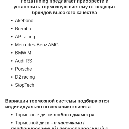
ForzaTuning предлагает приобрести и
установить тормозную систему от ведущих
брендов высокого качества
Akebono
Brembo
AP racing
Mercedes-Benz AMG
BMW M
Audi RS
Porsche
D2 racing
StopTech
Вариации тормозной системы подбираются
индивидуально по желанию клиента:
Тормозные диски
любого диаметра
Тормозной диск -
с насечками
/
перфорированный
/
перфорированный с