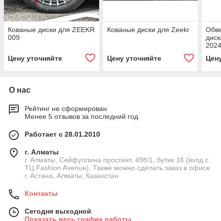
Кованые диски для ZEEKR
Кованые диски для Zeekr
Обве
009
диск
2024
Диф
Цену уточняйте
Цену уточняйте
Цен
коле
О нас
Рейтинг не сформирован
Менее 5 отзывов за последний год
Работает с 28.01.2010
г. Алматы
г. Алматы, Сейфуллина проспект, 498/1, бутик 16 (вход с
ТЦ Fashion Avenue), Также можно сделать заказ в офисе
г. Астана, Алматы, Казахстан
Контакты
Сегодня выходной
Показать весь график работы