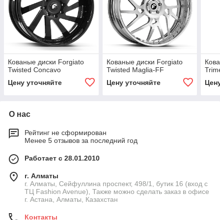
Кованые диски Forgiato
Кованые диски Forgiato
Кова
Twisted Concavo
Twisted Maglia-FF
Trim
Цену уточняйте
Цену уточняйте
Цен
О нас
Рейтинг не сформирован
Менее 5 отзывов за последний год
Работает с 28.01.2010
г. Алматы
г. Алматы, Сейфуллина проспект, 498/1, бутик 16 (вход с
ТЦ Fashion Avenue), Также можно сделать заказ в офисе
г. Астана, Алматы, Казахстан
Контакты