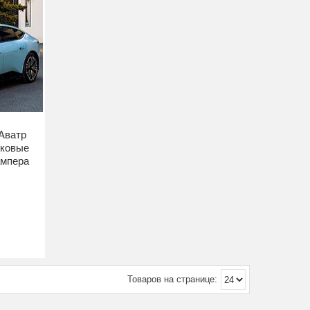
 Аватр
оковые
ампера