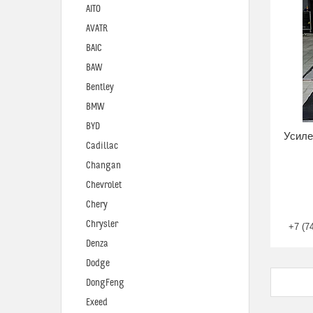
AITO
AVATR
BAIC
BAW
Bentley
BMW
BYD
Усиле
Cadillac
Changan
Chevrolet
Chery
Chrysler
+7 (7
Denza
Dodge
DongFeng
Exeed