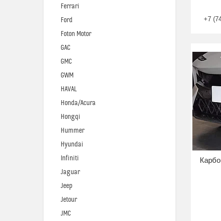
Ferrari
+7 (7
Ford
Foton Motor
GAC
GMC
GWM
HAVAL
Honda/Acura
Hongqi
Hummer
Hyundai
Infiniti
Карбо
Jaguar
Jeep
Jetour
JMC