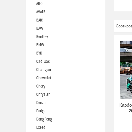
AITO
AVATR
BAIC
BAW
Bentley
BMW
BYD
Cadillac
Changan
Chevrolet
Chery
Chrysler
Denza
Карбо
2
Dodge
DongFeng
Exeed