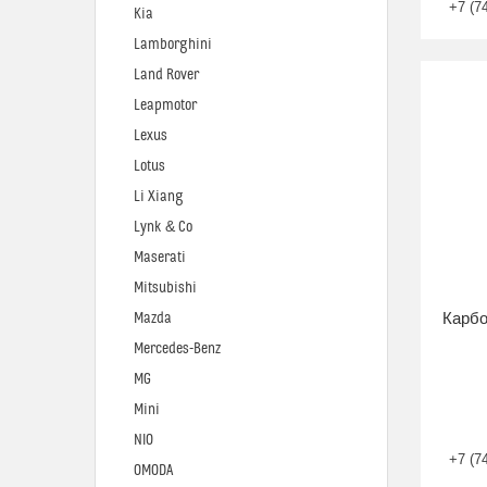
+7 (7
Kia
Lamborghini
Land Rover
Leapmotor
Lexus
Lotus
Li Xiang
Lynk & Co
Maserati
Mitsubishi
Карбо
Mazda
Mercedes-Benz
MG
Mini
NIO
+7 (7
OMODA