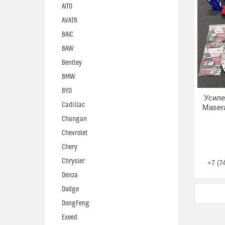
AITO
AVATR
BAIC
BAW
Bentley
BMW
BYD
Усиле
Cadillac
Masera
Changan
Chevrolet
Chery
Chrysler
+7 (7
Denza
Dodge
DongFeng
Exeed