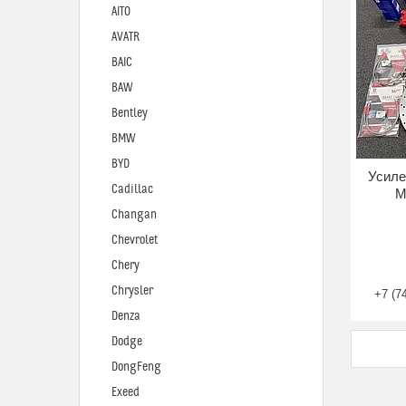
AITO
AVATR
BAIC
BAW
Bentley
BMW
BYD
Усиле
Cadillac
M
Changan
Chevrolet
Chery
Chrysler
+7 (7
Denza
Dodge
DongFeng
Exeed