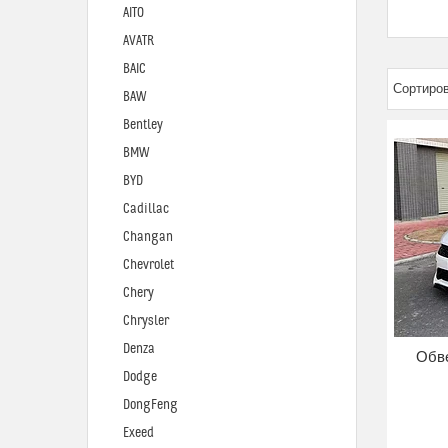
AITO
AVATR
BAIC
BAW
Bentley
BMW
BYD
Cadillac
Changan
Chevrolet
Chery
Chrysler
Denza
Обве
Dodge
DongFeng
Exeed