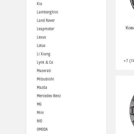
Kia
Lamborghini
Land Rover
Ков
Leapmotor
Lexus
Lotus
Li Xiang
+7 (7
Lynk & Co
Maserati
Mitsubishi
Mazda
Mercedes-Benz
MG
Mini
NIO
OMODA