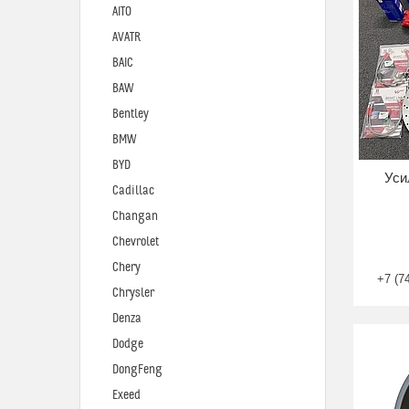
AITO
AVATR
BAIC
BAW
Bentley
BMW
BYD
Уси
Cadillac
Changan
Chevrolet
Chery
+7 (7
Chrysler
Denza
Dodge
DongFeng
Exeed