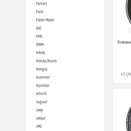
Ferrari
Ford
Foton Motor
GAC
GMC
Кованы
GWM
HAVAL
Honda/Acura
Hongqi
+7 (7
Hummer
Hyundai
Infiniti
Jaguar
Jeep
Jetour
JMC