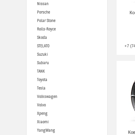
Nissan
Porsche
Ко
Polar Stone
Rolls-Royce
Skoda
STELATO
+7 (7
Suzuki
Subaru
TANK
Toyota
Tesla
Volkswagen
Volvo
Xpeng
Xiaomi
YangWang
Ков