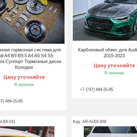
нная тормозная система для
Карбоновый обвес для Audi
di A4 B9 B9.5 A4 A5 S4 S5
2015-2023
за Суппорт Тормозные диски
Цену уточняйте
Колодки
В наличии
Цену уточняйте
В наличии
+7 (747) 484-25-85
47) 484-25-85
AUDI-011
AR-AUDI-009