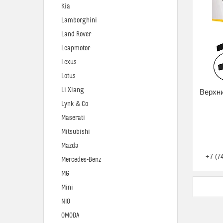
Kia
Lamborghini
Land Rover
Leapmotor
Lexus
Lotus
Li Xiang
Верхни
Lynk & Co
Maserati
Mitsubishi
Mazda
+7 (7
Mercedes-Benz
MG
Mini
NIO
OMODA