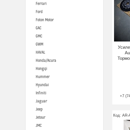
Ferrari
Ford
Foton Motor
GAC
GMC
GWM
Усиле
HAVAL
Au
Тормо
Honda/Acura
Hongqi
Hummer
Hyundai
Infiniti
+7 (7
Jaguar
Jeep
AR-
Jetour
JMC