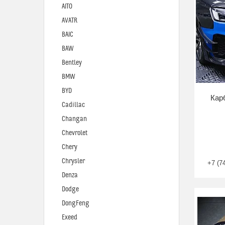
AITO
AVATR
BAIC
BAW
Bentley
BMW
BYD
Кар
Cadillac
Changan
Chevrolet
Chery
Chrysler
+7 (7
Denza
Dodge
DongFeng
Exeed