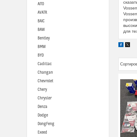
сказат
AITO
Vossen
AVATR
Vossen
произв
BAIC
высоки
BAW
для те
Bentley
BMW
BYD
Cadillac
Changan
Chevrolet
Chery
Chrysler
Denza
Dodge
DongFeng
Exeed