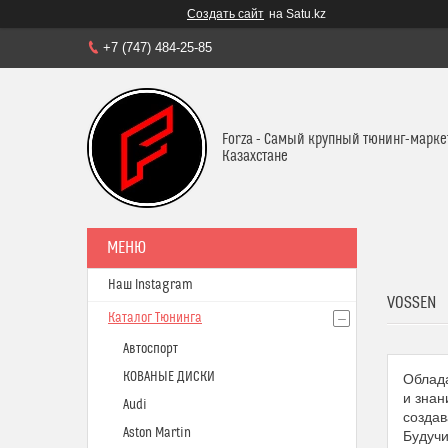
Создать сайт
на Satu.kz
+7 (747) 484-25-85
Forza - Самый крупный тюнинг-марке
Казахстане
Наш Instagram
VOSSEN
Каталог Тюнинга
Автоспорт
КОВАНЫЕ ДИСКИ
Облада
и знан
Audi
создав
Aston Martin
Будучи