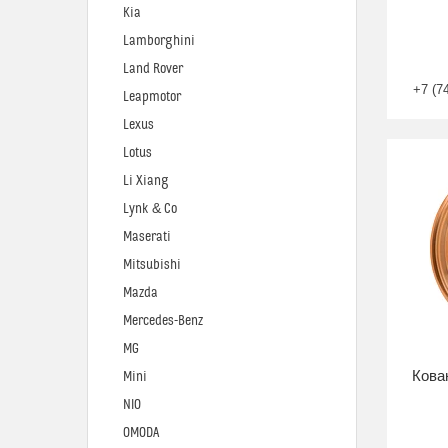
Kia
Lamborghini
Land Rover
+7 (7
Leapmotor
Lexus
Lotus
Li Xiang
Lynk & Co
Maserati
Mitsubishi
Mazda
Mercedes-Benz
MG
Кова
Mini
NIO
OMODA