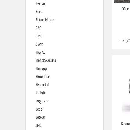
Ferrari
Уси
Ford
Foton Motor
GAC
GMC
+7 (7
GWM
HAVAL
Honda/Acura
Hongqi
Hummer
Hyundai
Infiniti
Jaguar
Jeep
Jetour
Кова
JMC