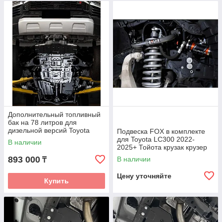
Дополнительный топливный
бак на 78 литров для
дизельной версий Toyota
Подвеска FOX в комплекте
Land Cruiser 300 LC300
для Toyota LC300 2022-
В наличии
Тойота Крузер Крузак
2025+ Тойота крузак крузер
резервный бак
Внешний резервуар пружины
893 000
В наличии
₸
амортизаторы аморты
Цену уточняйте
Купить