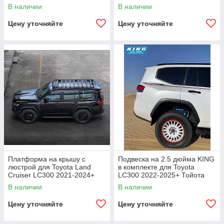
крузер крузак крепление под
LX600 Тойота Лексус
В наличии
В наличии
лебедку
кожаные белые кресла
сиденье
Цену уточняйте
Цену уточняйте
Платформа на крышу с
Подвеска на 2.5 дюйма KING
люстрой для Toyota Land
в комплекте для Toyota
Cruiser LC300 2021-2024+
LC300 2022-2025+ Тойота
Крузак оффроуд багажник на
крузак крузер Внешний
В наличии
В наличии
крышу доп свет
резервуар амортизаторы
аморты
Цену уточняйте
Цену уточняйте