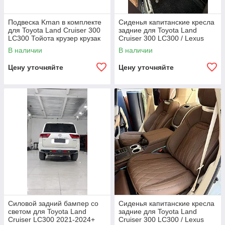
Подвеска Kman в комплекте
Сиденья капитанские кресла
для Toyota Land Cruiser 300
задние для Toyota Land
LC300 Тойота крузер крузак
Cruiser 300 LC300 / Lexus
Лифт:0-2 дюйма аморты
LX600 Тойота Лексус
В наличии
В наличии
стабилизатор
кожаные белые кресла
сиденье
Цену уточняйте
Цену уточняйте
Силовой задний бампер со
Сиденья капитанские кресла
светом для Toyota Land
задние для Toyota Land
Cruiser LC300 2021-2024+
Cruiser 300 LC300 / Lexus