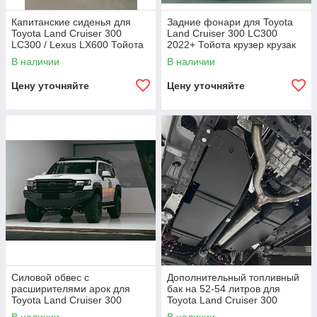
Капитанские сиденья для
Задние фонари для Toyota
Toyota Land Cruiser 300
Land Cruiser 300 LC300
LC300 / Lexus LX600 Тойота
2022+ Тойота крузер крузак
Лексус Кресла кожаные
монофонарь свет
В наличии
В наличии
сиденье задние VIP
Цену уточняйте
Цену уточняйте
Силовой обвес c
Дополнительный топливный
расширителями арок для
бак на 52-54 литров для
Toyota Land Cruiser 300
Toyota Land Cruiser 300
LC300 2022+ Тойота крузер
3.5TT/3.3T LC300 Тойота