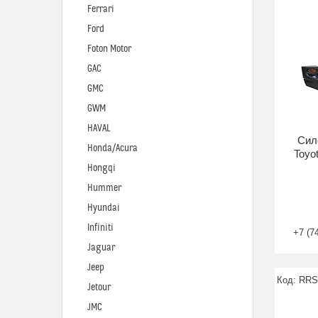
Ferrari
Ford
Foton Motor
GAC
GMC
GWM
HAVAL
Сил
Honda/Acura
Toyo
Hongqi
Hummer
Hyundai
Infiniti
+7 (7
Jaguar
Jeep
RRS
Jetour
JMC