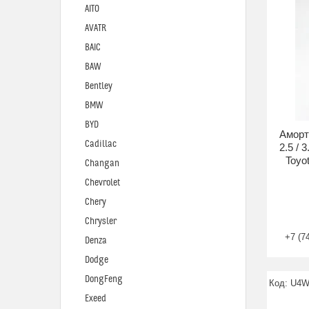
AITO
AVATR
BAIC
BAW
Bentley
BMW
BYD
Аморт
Cadillac
2.5 /
Toyo
Changan
Chevrolet
Chery
Chrysler
+7 (7
Denza
Dodge
DongFeng
U4
Exeed