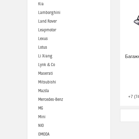
Kia
Lamborghini
Land Rover
Leapmotor
Lexus
Lotus
Li Xiang
Багажн
Lynk & Co
Maserati
Mitsubishi
Mazda
+7 (7
Mercedes-Benz
MG
Mini
NIO
OMODA