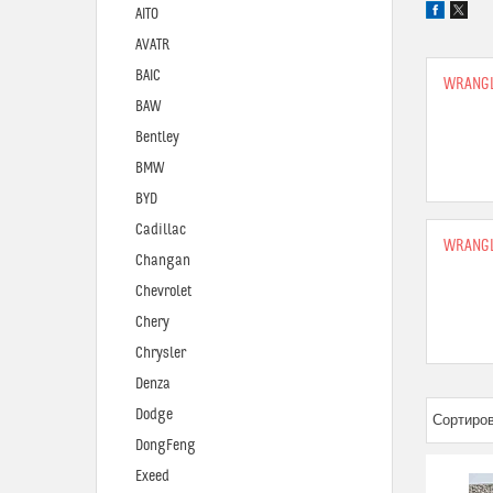
AITO
AVATR
BAIC
WRANGLE
BAW
Bentley
BMW
BYD
Cadillac
WRANGLE
Changan
Chevrolet
Chery
Chrysler
Denza
Dodge
DongFeng
Exeed