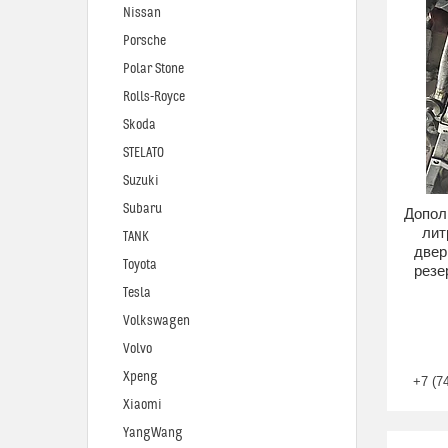
Nissan
Porsche
Polar Stone
Rolls-Royce
Skoda
STELATO
Suzuki
Subaru
Допол
лит
TANK
двер
Toyota
резе
Tesla
Volkswagen
Volvo
Xpeng
+7 (7
Xiaomi
YangWang