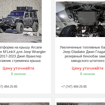
атформа на крышу Arcane
Увеличенные топливные ба
or M'LinkX для Jeep Wrangler
Jeep Gladiator Джип Глад
 2017-2023 Джип Вранглер
резервный бензобак за
гажник стремянка крыша
заводского штатного
Цену уточняйте
Цену уточняйте
В наличии
В наличии
47) 484-25-85
+7 (747) 484-25-85