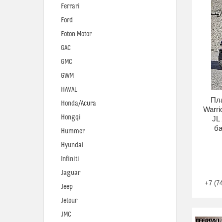
Ferrari
Ford
Foton Motor
GAC
GMC
GWM
HAVAL
Пл
Honda/Acura
Warri
Hongqi
JL
ба
Hummer
Hyundai
Infiniti
Jaguar
+7 (7
Jeep
Jetour
JMC