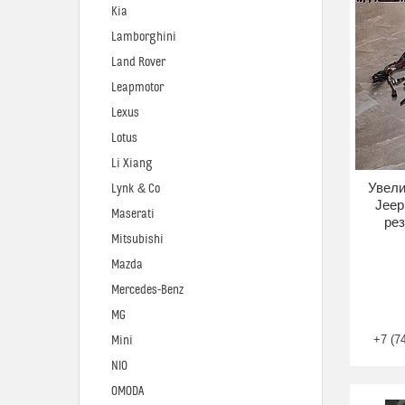
Kia
Lamborghini
Land Rover
Leapmotor
Lexus
Lotus
Li Xiang
Увели
Lynk & Co
Jeep
Maserati
рез
Mitsubishi
Mazda
Mercedes-Benz
MG
+7 (7
Mini
NIO
OMODA