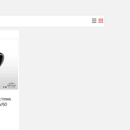
стема
 V60