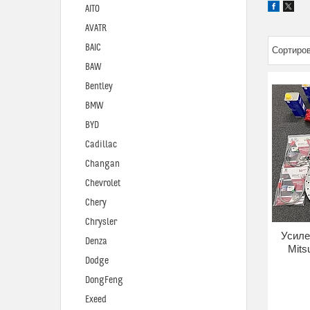
AITO
AVATR
BAIC
BAW
Bentley
BMW
BYD
Cadillac
Changan
Chevrolet
Chery
Chrysler
Усиле
Denza
Mits
Dodge
DongFeng
Exeed