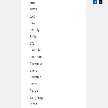
AITO
AVATR
BAIC
BAW
Bentley
BMW
BYD
Cadillac
Changan
Chevrolet
Chery
Chrysler
Denza
Dodge
DongFeng
Exeed