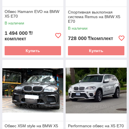
Обвес Hamann EVO на BMW
Спортивная выхлопная
X5 E70
система Remus на BMW X5
E70
В наличии
В наличии
1 494 000
₸/
728 000
₸/комплект
комплект
Купить
Купить
Обвес X5M style на BMW X5
Performance обвес на X5 E70